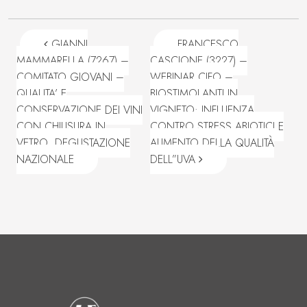
Navigazione articoli
GIANNI
FRANCESCO
MAMMARELLA (7267) –
CASCIONE (3227) –
COMITATO GIOVANI –
WEBINAR CIFO –
QUALITA’ E
BIOSTIMOLANTI IN
CONSERVAZIONE DEI VINI
VIGNETO: INFLUENZA
CON CHIUSURA IN
CONTRO STRESS ABIOTICI E
VETRO. DEGUSTAZIONE
AUMENTO DELLA QUALITÀ
NAZIONALE
DELL”UVA