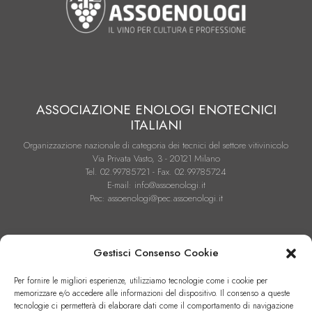
ASSOCIAZIONE ENOLOGI ENOTECNICI
ITALIANI
Organizzazione nazionale di categoria dei tecnici del settore vitivinicolo
Via Privata Vasto, 3 - 20121 Milano
Tel. 02.99785721 - Fax. 02.99785724
E-mail: info@assoenologi.it
Pec: assoenologi@pec.assoenologi.it
Gestisci Consenso Cookie
Per fornire le migliori esperienze, utilizziamo tecnologie come i cookie per
memorizzare e/o accedere alle informazioni del dispositivo. Il consenso a queste
Condizioni Generali di Contratto di Vendita
tecnologie ci permetterà di elaborare dati come il comportamento di navigazione