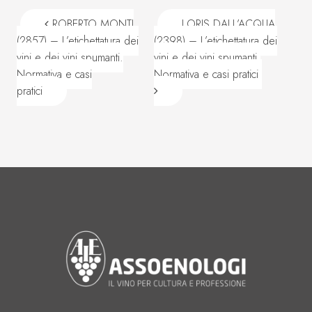
Navigazione articoli
ROBERTO MONTI
LORIS DALL’ACQUA
(2857) – L’etichettatura dei
(2398) – L’etichettatura dei
vini e dei vini spumanti.
vini e dei vini spumanti.
Normativa e casi
Normativa e casi pratici
pratici