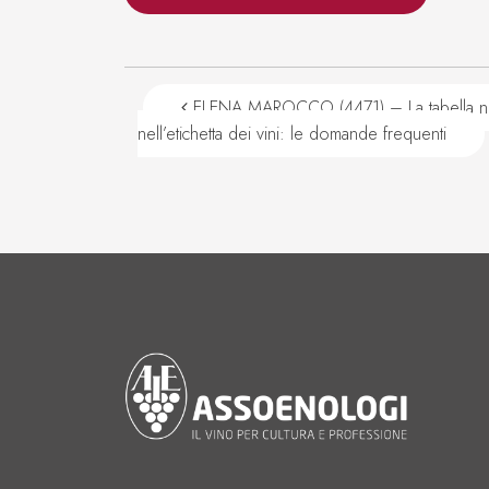
Navigazione articoli
ELENA MAROCCO (4471) – La tabella nutri
nell’etichetta dei vini: le domande frequenti