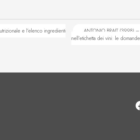
zionale e l’elenco ingredienti
ANTONIO BRAIT (3998) – La 
nell’etichetta dei vini: le domand