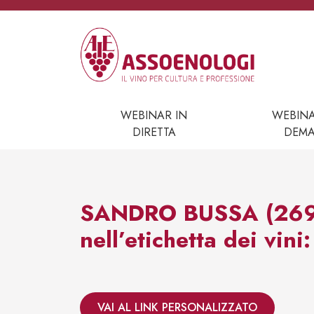
Vai al contenuto
Navigazione principale
WEBINAR IN
WEBIN
DIRETTA
DEM
SANDRO BUSSA (2690) 
nell’etichetta dei vin
VAI AL LINK PERSONALIZZATO