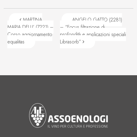
Navigazione articoli
MARTINA
ANGELO GATTO (2281)
MARIA DELU’ (7221) –
– “Focus filtrazione di
Corso aggiornamento
profondità e applicazioni speciali
equalitas
Librasorb”