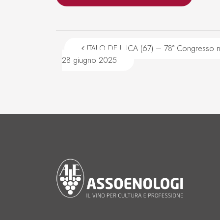
Navigazione articoli
ITALO DE LUCA (67) – 78° Congresso na
28 giugno 2025