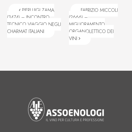
Navigazione articoli
PIERLUIGI ZAMA
FABRIZIO MICCOLI
(3474) – INCONTRO
(2666) –
TECNICO VIAGGIO NEGLI
MIGLIORAMENTO
CHARMAT ITALIANI
ORGANOLETTICO DEI
VINI