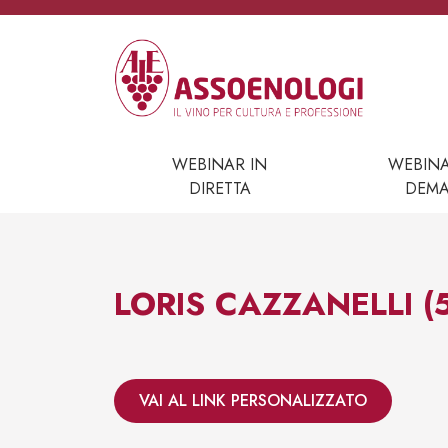
Vai al contenuto
Navigazione principale
WEBINAR IN
WEBIN
DIRETTA
DEM
LORIS CAZZANELLI (5
VAI AL LINK PERSONALIZZATO