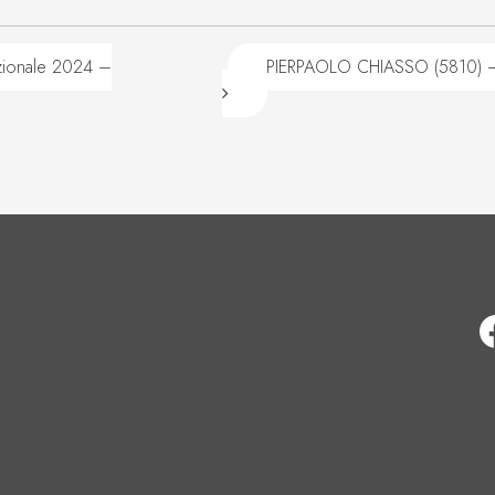
ionale 2024 –
PIERPAOLO CHIASSO (5810) –