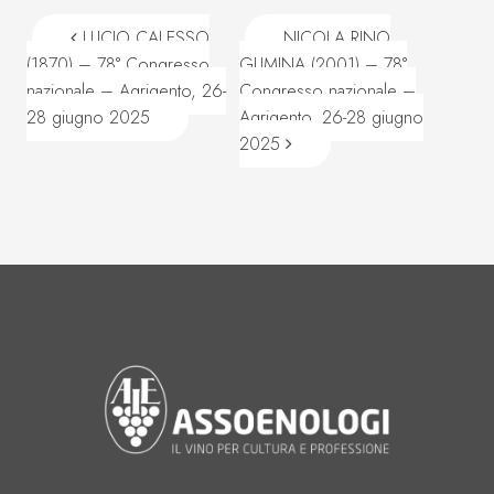
Navigazione articoli
LUCIO CALESSO
NICOLA RINO
(1870) – 78° Congresso
GUMINA (2001) – 78°
nazionale – Agrigento, 26-
Congresso nazionale –
28 giugno 2025
Agrigento, 26-28 giugno
2025