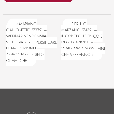
Navigazione articoli
MARIANO
PIERLUIGI
GALLONETTO (7372) –
MARZANO (7432) –
WEBINAR VENDEMMIA
INCONTRO TECNICO E
SELETTIVA PER DIVERSIFICARE
DEGUSTAZIONE –
LE PRODUZIONI E
VENDEMMIA 2023 I VINI
AFFRONTARE LE SFIDE
CHE VERRANNO
CLIMATICHE