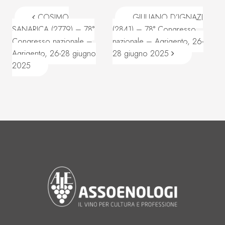
Navigazione articoli
COSIMO
GIULIANO D’IGNAZI
SANARICA (2779) – 78°
(2841) – 78° Congresso
Congresso nazionale –
nazionale – Agrigento, 26-
Agrigento, 26-28 giugno
28 giugno 2025
2025