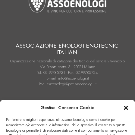
ASSOCIAZIONE ENOLOGI ENOTECNICI
ITALIANI
Organizzazione nazionale di categoria dei tecnici del settore vitivinicolo
Via Privata Vasto, 3 - 20121 Milano
Tel. 02.99785721 - Fax. 02.99785724
E-mail: info@assoenologi.it
Pec: assoenologi@pec.assoenologi.it
Gestisci Consenso Cookie
Per fornire le migliori esperienze, utilizziamo tecnologie come i cookie per
memorizzare e/o accedere alle informazioni del dispositivo. Il consenso a queste
Condizioni Generali di Contratto di Vendita
tecnologie ci permetterà di elaborare dati come il comportamento di navigazione