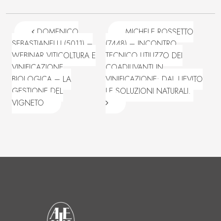
Navigazione articoli
DOMENICO
MICHELE ROSSETTO
SEBASTIANELLI (5011) –
(7448) – INCONTRO
WEBINAR VITICOLTURA E
TECNICO UTILIZZO DEI
VINIFICAZIONE
COADIUVANTI IN
BIOLOGICA – LA
VINIFICAZIONE: DAL LIEVITO
GESTIONE DEL
LE SOLUZIONI NATURALI.
VIGNETO