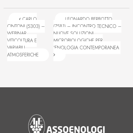
Navigazione articoli
CARLO
LEONARDO BERBOTTO
CINTONI (5303) –
(7581) – INCONTRO TECNICO –
WEBINAR
NUOVE SOLUZIONI
VITICOLTURA E
MICROBIOLOGICHE PER
VARIABILI
‘ENOLOGIA CONTEMPORANEA
ATMOSFERICHE