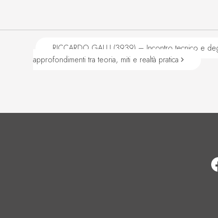
RICCARDO GALLI (3939) – Incontro tecnico e degu
approfondimenti tra teoria, miti e realtà pratica